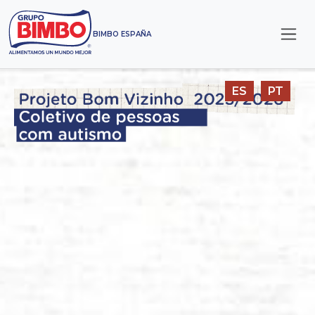
BIMBO ESPAÑA
ES
PT