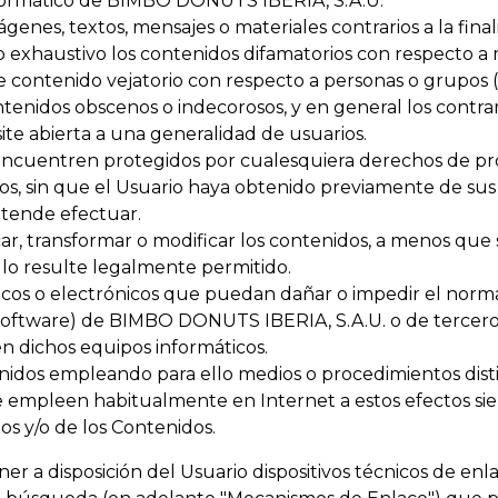
formático de BIMBO DONUTS IBERIA, S.A.U.
mágenes, textos, mensajes o materiales contrarios a la fina
no exhaustivo los contenidos difamatorios con respecto 
de contenido vejatorio con respecto a personas o grupos (é
ontenidos obscenos o indecorosos, y en general los contra
e abierta a una generalidad de usuarios.
e encuentren protegidos por cualesquiera derechos de pro
os, sin que el Usuario haya obtenido previamente de sus 
etende efectuar.
car, transformar o modificar los contenidos, a menos que 
llo resulte legalmente permitido.
sicos o electrónicos que puedan dañar o impedir el norma
 software) de BIMBO DONUTS IBERIA, S.A.U. o de terce
n dichos equipos informáticos.
nidos empleando para ello medios o procedimientos disti
e se empleen habitualmente en Internet a estos efectos 
ios y/o de los Contenidos.
 disposición del Usuario dispositivos técnicos de enlac