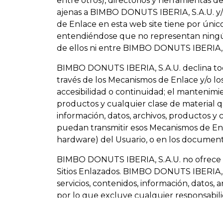
entre otros), directorios y herramientas
ajenas a BIMBO DONUTS IBERIA, S.A.U. y/o 
de Enlace en esta web site tiene por único
entendiéndose que no representan ningún
de ellos ni entre BIMBO DONUTS IBERIA, S.A
BIMBO DONUTS IBERIA, S.A.U. declina toda
través de los Mecanismos de Enlace y/o los
accesibilidad o continuidad; el mantenimien
productos y cualquier clase de material que
información, datos, archivos, productos y 
puedan transmitir esos Mecanismos de Enla
hardware) del Usuario, o en los document
BIMBO DONUTS IBERIA, S.A.U. no ofrece ni 
Sitios Enlazados. BIMBO DONUTS IBERIA, S.
servicios, contenidos, información, datos, 
por lo que excluye cualquier responsabili
A su vez, el Usuario y, en general, aquel