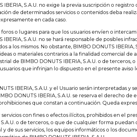
BERIA, S.A.U. no exige la previa suscripción o registro
ización de determinados servicios o contenidos deba realiz
 expresamente en cada caso.
 foros o lugares para que los usuarios envíen o intercamb
IBERIA, S.A.U. no se hará responsable de posibles infra
sados a los mismos. No obstante, BIMBO DONUTS IBERIA, S
s, ideas o materiales contrarios a la finalidad comercial d
ustrial de BIMBO DONUTS IBERIA, S.A.U. o de terceros, 
usuarios que infrinjan lo dispuesto en el presente aviso 
S IBERIA, S.A.U. y el Usuario serán interpretadas y se 
a. BIMBO DONUTS IBERIA, S.A.U. se reserva el derecho de
prohibiciones que constan a continuación. Queda expre
servicios con fines o efectos ilícitos, prohibidos en el pr
.U. o de terceros, o que de cualquier forma puedan daña
al y de sus servicios, los equipos informáticos o los docu