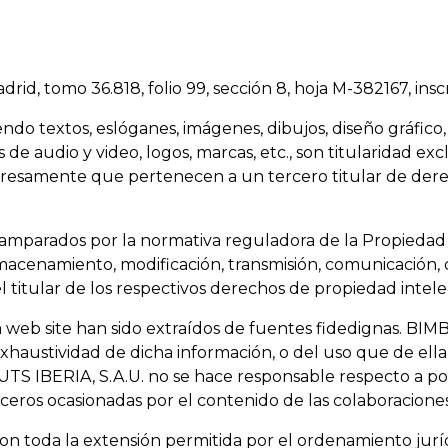
rid, tomo 36.818, folio 99, sección 8, hoja M-382167, inscr
endo textos, eslóganes, imágenes, dibujos, diseño gráfic
 de audio y video, logos, marcas, etc., son titularidad 
presamente que pertenecen a un tercero titular de dere
n amparados por la normativa reguladora de la Propiedad
lmacenamiento, modificación, transmisión, comunicación,
el titular de los respectivos derechos de propiedad intelec
la web site han sido extraídos de fuentes fidedignas. B
exhaustividad de dicha información, o del uso que de ell
S IBERIA, S.A.U. no se hace responsable respecto a pos
erceros ocasionadas por el contenido de las colaboracion
 toda la extensión permitida por el ordenamiento jurídi