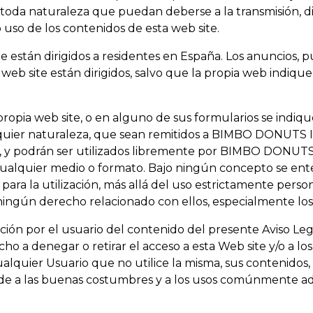
de toda naturaleza que puedan deberse a la transmisión, 
o uso de los contenidos de esta web site.
e están dirigidos a residentes en España. Los anuncios, 
eb site están dirigidos, salvo que la propia web indique 
propia web site, o en alguno de sus formularios se indiq
lquier naturaleza, que sean remitidos a BIMBO DONUTS IB
, y podrán ser utilizados libremente por BIMBO DONUTS I
ualquier medio o formato. Bajo ningún concepto se enten
 para la utilización, más allá del uso estrictamente pers
e ningún derecho relacionado con ellos, especialmente los
tación por el usuario del contenido del presente Aviso L
o a denegar o retirar el acceso a esta Web site y/o a los
lquier Usuario que no utilice la misma, sus contenidos, o
orde a las buenas costumbres y a los usos comúnmente adm