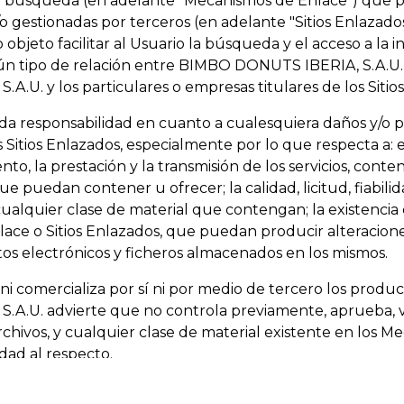
 de búsqueda (en adelante "Mecanismos de Enlace") que p
gestionadas por terceros (en adelante "Sitios Enlazados
 objeto facilitar al Usuario la búsqueda y el acceso a la 
 tipo de relación entre BIMBO DONUTS IBERIA, S.A.U. y 
.U. y los particulares o empresas titulares de los Sitio
 responsabilidad en cuanto a cualesquiera daños y/o per
 Sitios Enlazados, especialmente por lo que respecta a: e
to, la prestación y la transmisión de los servicios, conten
 puedan contener u ofrecer; la calidad, licitud, fiabilidad
cualquier clase de material que contengan; la existencia
ce o Sitios Enlazados, que puedan producir alteraciones
os electrónicos y ficheros almacenados en los mismos.
comercializa por sí ni por medio de tercero los producto
A.U. advierte que no controla previamente, aprueba, vig
archivos, y cualquier clase de material existente en los M
dad al respecto.
las personas que se propongan establecer Mecanismos de 