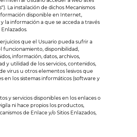
ermiten al Usuario acceder a web sites
"). La instalación de dichos Mecanismos
información disponible en Internet,
la información a que se acceda a través
s Enlazados.
juicios que el Usuario pueda sufrir a
l funcionamiento, disponibilidad,
idos, información, datos, archivos,
 y utilidad de los servicios, contenidos,
 de virus u otros elementos lesivos que
 en los sistemas informáticos (software y
s y servicios disponibles en los enlaces o
ila ni hace propios los productos,
ecanismos de Enlace y/o Sitios Enlazados,
Enlace en sus propias web sites (en